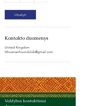
v
a
l
Užsakyti
Kontakto duomenys
United Kingdom
lithuanianhoundclub@gmail.com
​​Valdybos kontaktiniai