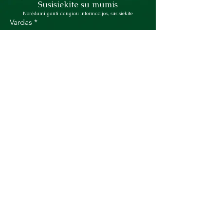
Susisiekite su mumis
Norėdami gauti daugiau informacijos, susisiekite
Vardas
*
Pavardė
*
El. paštas
*
Short answer
*
Failo įkėlimas
Įkelti failą
Taip, užsiprenumeruokite 
mano naujienlaiškį.