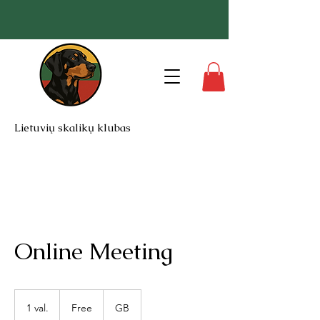
Lietuvių skalikų klubas
Online Meeting
Free
1 val.
1
Free
GB